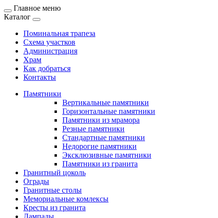
Главное меню
Каталог
Поминальная трапеза
Схема участков
Администрация
Храм
Как добраться
Контакты
Памятники
Вертикальные памятники
Горизонтальные памятники
Памятники из мрамора
Резные памятники
Стандартные памятники
Недорогие памятники
Эксклюзивные памятники
Памятники из гранита
Гранитный цоколь
Ограды
Гранитные столы
Мемориальные комлексы
Кресты из гранита
Лампады