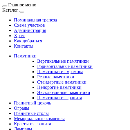
Главное меню
Каталог
Поминальная трапеза
Схема участков
Администрация
Храм
Как добраться
Контакты
Памятники
Вертикальные памятники
Горизонтальные памятники
Памятники из мрамора
Резные памятники
Стандартные памятники
Недорогие памятники
Эксклюзивные памятники
Памятники из гранита
Гранитный цоколь
Ограды
Гранитные столы
Мемориальные комлексы
Кресты из гранита
Лампады