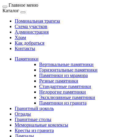
Главное меню
Каталог
Поминальная трапеза
Схема участков
Администрация
Храм
Как добраться
Контакты
Памятники
Вертикальные памятники
Горизонтальные памятники
Памятники из мрамора
Резные памятники
Стандартные памятники
Недорогие памятники
Эксклюзивные памятники
Памятники из гранита
Гранитный цоколь
Ограды
Гранитные столы
Мемориальные комлексы
Кресты из гранита
Лампады