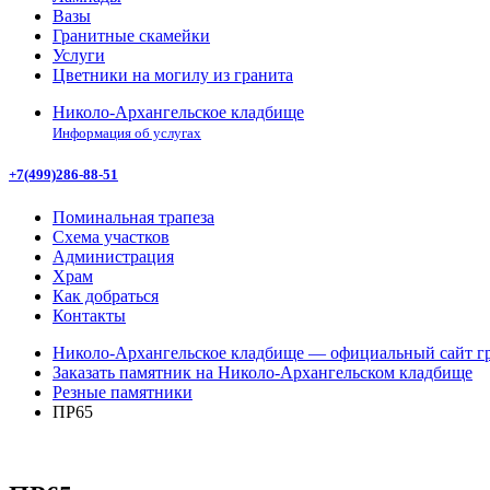
Вазы
Гранитные скамейки
Услуги
Цветники на могилу из гранита
Николо-Архангельское кладбище
Информация об услугах
+7(499)286-88-51
Поминальная трапеза
Схема участков
Администрация
Храм
Как добраться
Контакты
Николо-Архангельское кладбище — официальный сайт гр
Заказать памятник на Николо-Архангельском кладбище
Резные памятники
ПР65