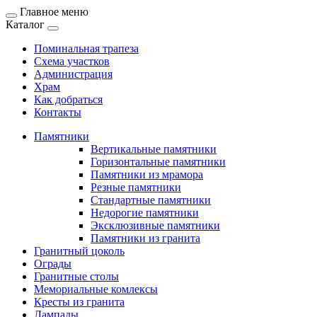
Главное меню
Каталог
Поминальная трапеза
Схема участков
Администрация
Храм
Как добраться
Контакты
Памятники
Вертикальные памятники
Горизонтальные памятники
Памятники из мрамора
Резные памятники
Стандартные памятники
Недорогие памятники
Эксклюзивные памятники
Памятники из гранита
Гранитный цоколь
Ограды
Гранитные столы
Мемориальные комлексы
Кресты из гранита
Лампады