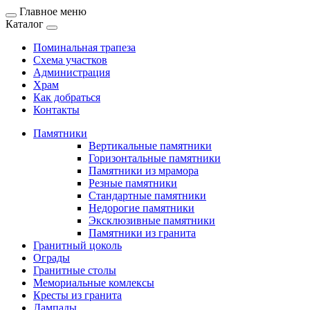
Главное меню
Каталог
Поминальная трапеза
Схема участков
Администрация
Храм
Как добраться
Контакты
Памятники
Вертикальные памятники
Горизонтальные памятники
Памятники из мрамора
Резные памятники
Стандартные памятники
Недорогие памятники
Эксклюзивные памятники
Памятники из гранита
Гранитный цоколь
Ограды
Гранитные столы
Мемориальные комлексы
Кресты из гранита
Лампады