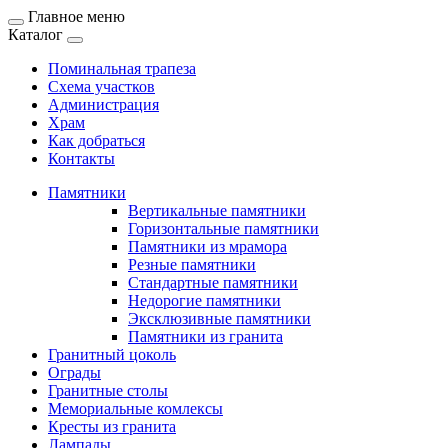
Главное меню
Каталог
Поминальная трапеза
Схема участков
Администрация
Храм
Как добраться
Контакты
Памятники
Вертикальные памятники
Горизонтальные памятники
Памятники из мрамора
Резные памятники
Стандартные памятники
Недорогие памятники
Эксклюзивные памятники
Памятники из гранита
Гранитный цоколь
Ограды
Гранитные столы
Мемориальные комлексы
Кресты из гранита
Лампады