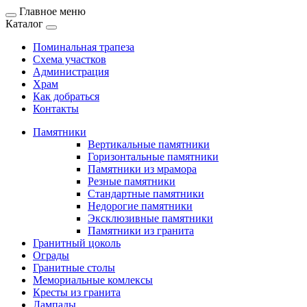
Главное меню
Каталог
Поминальная трапеза
Схема участков
Администрация
Храм
Как добраться
Контакты
Памятники
Вертикальные памятники
Горизонтальные памятники
Памятники из мрамора
Резные памятники
Стандартные памятники
Недорогие памятники
Эксклюзивные памятники
Памятники из гранита
Гранитный цоколь
Ограды
Гранитные столы
Мемориальные комлексы
Кресты из гранита
Лампады