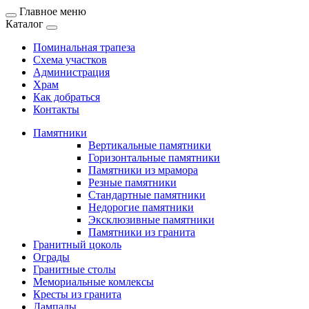
Главное меню
Каталог
Поминальная трапеза
Схема участков
Администрация
Храм
Как добраться
Контакты
Памятники
Вертикальные памятники
Горизонтальные памятники
Памятники из мрамора
Резные памятники
Стандартные памятники
Недорогие памятники
Эксклюзивные памятники
Памятники из гранита
Гранитный цоколь
Ограды
Гранитные столы
Мемориальные комлексы
Кресты из гранита
Лампады