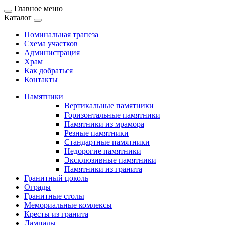
Главное меню
Каталог
Поминальная трапеза
Схема участков
Администрация
Храм
Как добраться
Контакты
Памятники
Вертикальные памятники
Горизонтальные памятники
Памятники из мрамора
Резные памятники
Стандартные памятники
Недорогие памятники
Эксклюзивные памятники
Памятники из гранита
Гранитный цоколь
Ограды
Гранитные столы
Мемориальные комлексы
Кресты из гранита
Лампады