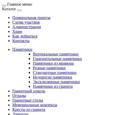
Главное меню
Каталог
Поминальная трапеза
Схема участков
Администрация
Храм
Как добраться
Контакты
Памятники
Вертикальные памятники
Горизонтальные памятники
Памятники из мрамора
Резные памятники
Стандартные памятники
Недорогие памятники
Эксклюзивные памятники
Памятники из гранита
Гранитный цоколь
Ограды
Гранитные столы
Мемориальные комлексы
Кресты из гранита
Лампады