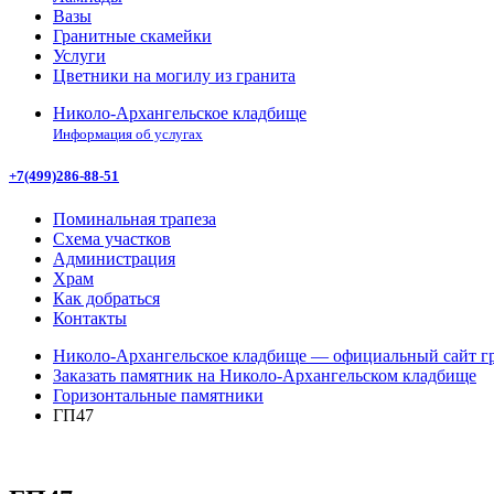
Вазы
Гранитные скамейки
Услуги
Цветники на могилу из гранита
Николо-Архангельское кладбище
Информация об услугах
+7(499)286-88-51
Поминальная трапеза
Схема участков
Администрация
Храм
Как добраться
Контакты
Николо-Архангельское кладбище — официальный сайт гр
Заказать памятник на Николо-Архангельском кладбище
Горизонтальные памятники
ГП47