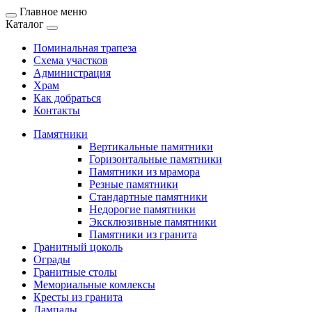
Главное меню
Каталог
Поминальная трапеза
Схема участков
Администрация
Храм
Как добраться
Контакты
Памятники
Вертикальные памятники
Горизонтальные памятники
Памятники из мрамора
Резные памятники
Стандартные памятники
Недорогие памятники
Эксклюзивные памятники
Памятники из гранита
Гранитный цоколь
Ограды
Гранитные столы
Мемориальные комлексы
Кресты из гранита
Лампады