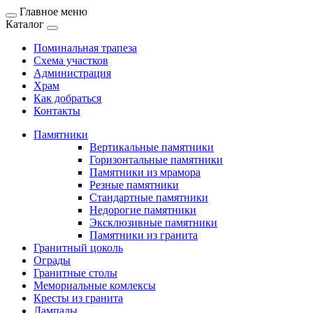
Главное меню
Каталог
Поминальная трапеза
Схема участков
Администрация
Храм
Как добраться
Контакты
Памятники
Вертикальные памятники
Горизонтальные памятники
Памятники из мрамора
Резные памятники
Стандартные памятники
Недорогие памятники
Эксклюзивные памятники
Памятники из гранита
Гранитный цоколь
Ограды
Гранитные столы
Мемориальные комлексы
Кресты из гранита
Лампады