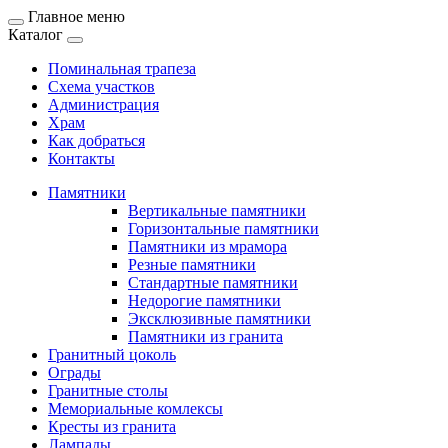
Главное меню
Каталог
Поминальная трапеза
Схема участков
Администрация
Храм
Как добраться
Контакты
Памятники
Вертикальные памятники
Горизонтальные памятники
Памятники из мрамора
Резные памятники
Стандартные памятники
Недорогие памятники
Эксклюзивные памятники
Памятники из гранита
Гранитный цоколь
Ограды
Гранитные столы
Мемориальные комлексы
Кресты из гранита
Лампады