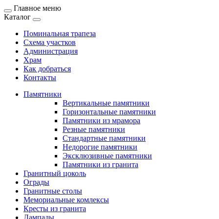
Главное меню
Каталог
Поминальная трапеза
Схема участков
Администрация
Храм
Как добраться
Контакты
Памятники
Вертикальные памятники
Горизонтальные памятники
Памятники из мрамора
Резные памятники
Стандартные памятники
Недорогие памятники
Эксклюзивные памятники
Памятники из гранита
Гранитный цоколь
Ограды
Гранитные столы
Мемориальные комлексы
Кресты из гранита
Лампады