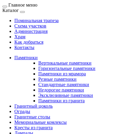
Главное меню
Каталог
Поминальная трапеза
Схема участков
Администрация
Храм
Как добраться
Контакты
Памятники
Вертикальные памятники
Горизонтальные памятники
Памятники из мрамора
Резные памятники
Стандартные памятники
Недорогие памятники
Эксклюзивные памятники
Памятники из гранита
Гранитный цоколь
Ограды
Гранитные столы
Мемориальные комлексы
Кресты из гранита
Лампады