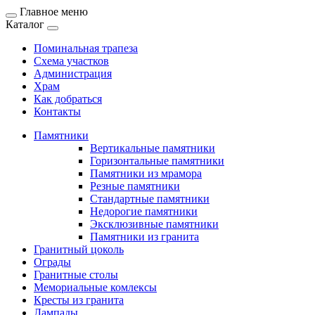
Главное меню
Каталог
Поминальная трапеза
Схема участков
Администрация
Храм
Как добраться
Контакты
Памятники
Вертикальные памятники
Горизонтальные памятники
Памятники из мрамора
Резные памятники
Стандартные памятники
Недорогие памятники
Эксклюзивные памятники
Памятники из гранита
Гранитный цоколь
Ограды
Гранитные столы
Мемориальные комлексы
Кресты из гранита
Лампады