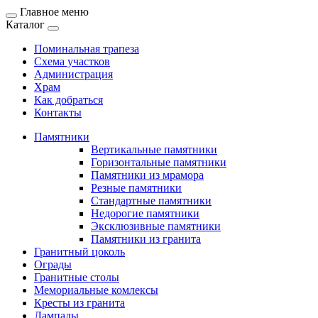
Главное меню
Каталог
Поминальная трапеза
Схема участков
Администрация
Храм
Как добраться
Контакты
Памятники
Вертикальные памятники
Горизонтальные памятники
Памятники из мрамора
Резные памятники
Стандартные памятники
Недорогие памятники
Эксклюзивные памятники
Памятники из гранита
Гранитный цоколь
Ограды
Гранитные столы
Мемориальные комлексы
Кресты из гранита
Лампады