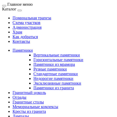
Главное меню
Каталог
Поминальная трапеза
Схема участков
Администрация
Храм
Как добраться
Контакты
Памятники
Вертикальные памятники
Горизонтальные памятники
Памятники из мрамора
Резные памятники
Стандартные памятники
Недорогие памятники
Эксклюзивные памятники
Памятники из гранита
Гранитный цоколь
Ограды
Гранитные столы
Мемориальные комлексы
Кресты из гранита
Лампады