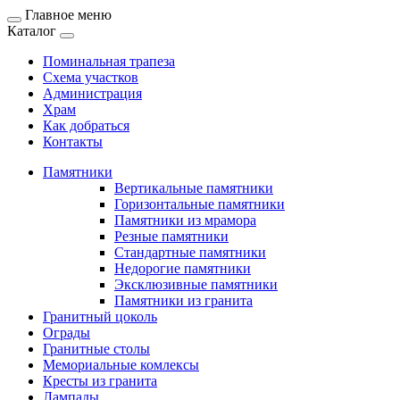
Главное меню
Каталог
Поминальная трапеза
Схема участков
Администрация
Храм
Как добраться
Контакты
Памятники
Вертикальные памятники
Горизонтальные памятники
Памятники из мрамора
Резные памятники
Стандартные памятники
Недорогие памятники
Эксклюзивные памятники
Памятники из гранита
Гранитный цоколь
Ограды
Гранитные столы
Мемориальные комлексы
Кресты из гранита
Лампады