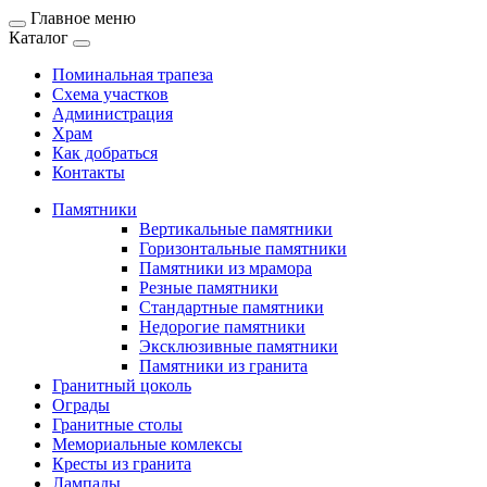
Главное меню
Каталог
Поминальная трапеза
Схема участков
Администрация
Храм
Как добраться
Контакты
Памятники
Вертикальные памятники
Горизонтальные памятники
Памятники из мрамора
Резные памятники
Стандартные памятники
Недорогие памятники
Эксклюзивные памятники
Памятники из гранита
Гранитный цоколь
Ограды
Гранитные столы
Мемориальные комлексы
Кресты из гранита
Лампады