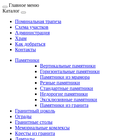
Главное меню
Каталог
Поминальная трапеза
Схема участков
Администрация
Храм
Как добраться
Контакты
Памятники
Вертикальные памятники
Горизонтальные памятники
Памятники из мрамора
Резные памятники
Стандартные памятники
Недорогие памятники
Эксклюзивные памятники
Памятники из гранита
Гранитный цоколь
Ограды
Гранитные столы
Мемориальные комлексы
Кресты из гранита
Лампады