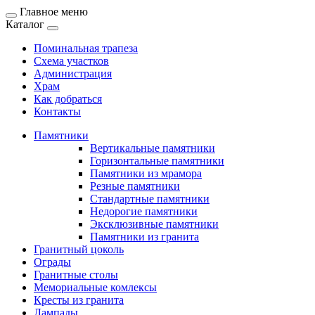
Главное меню
Каталог
Поминальная трапеза
Схема участков
Администрация
Храм
Как добраться
Контакты
Памятники
Вертикальные памятники
Горизонтальные памятники
Памятники из мрамора
Резные памятники
Стандартные памятники
Недорогие памятники
Эксклюзивные памятники
Памятники из гранита
Гранитный цоколь
Ограды
Гранитные столы
Мемориальные комлексы
Кресты из гранита
Лампады