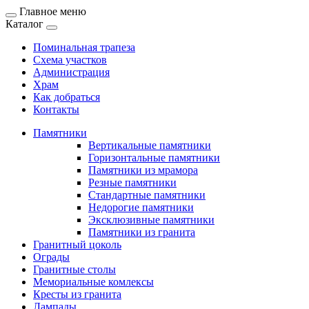
Главное меню
Каталог
Поминальная трапеза
Схема участков
Администрация
Храм
Как добраться
Контакты
Памятники
Вертикальные памятники
Горизонтальные памятники
Памятники из мрамора
Резные памятники
Стандартные памятники
Недорогие памятники
Эксклюзивные памятники
Памятники из гранита
Гранитный цоколь
Ограды
Гранитные столы
Мемориальные комлексы
Кресты из гранита
Лампады