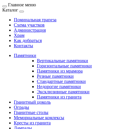
Главное меню
Каталог
Поминальная трапеза
Схема участков
Администрация
Храм
Как добраться
Контакты
Памятники
Вертикальные памятники
Горизонтальные памятники
Памятники из мрамора
Резные памятники
Стандартные памятники
Недорогие памятники
Эксклюзивные памятники
Памятники из гранита
Гранитный цоколь
Ограды
Гранитные столы
Мемориальные комлексы
Кресты из гранита
Лампады