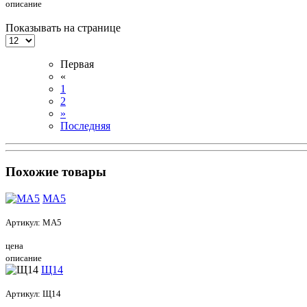
описание
Показывать на странице
Первая
«
1
2
»
Последняя
Похожие товары
МА5
Артикул:
МА5
цена
описание
Щ14
Артикул:
Щ14