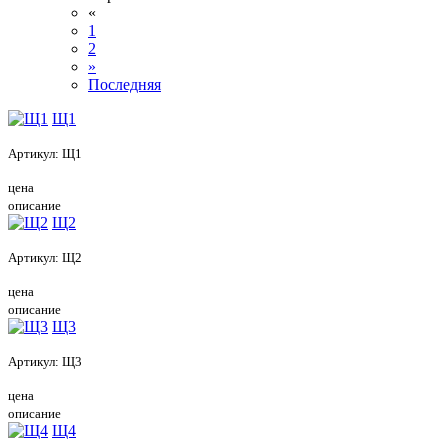
«
1
2
»
Последняя
Щ1
Артикул:
Щ1
цена
описание
Щ2
Артикул:
Щ2
цена
описание
Щ3
Артикул:
Щ3
цена
описание
Щ4