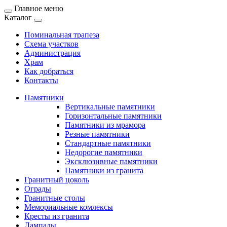
Главное меню
Каталог
Поминальная трапеза
Схема участков
Администрация
Храм
Как добраться
Контакты
Памятники
Вертикальные памятники
Горизонтальные памятники
Памятники из мрамора
Резные памятники
Стандартные памятники
Недорогие памятники
Эксклюзивные памятники
Памятники из гранита
Гранитный цоколь
Ограды
Гранитные столы
Мемориальные комлексы
Кресты из гранита
Лампады