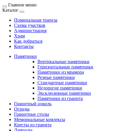
Главное меню
Каталог
Поминальная трапеза
Схема участков
Администрация
Храм
Как добраться
Контакты
Памятники
Вертикальные памятники
Горизонтальные памятники
Памятники из мрамора
Резные памятники
Стандартные памятники
Недорогие памятники
Эксклюзивные памятники
Памятники из гранита
Гранитный цоколь
Ограды
Гранитные столы
Мемориальные комлексы
Кресты из гранита
Лампады