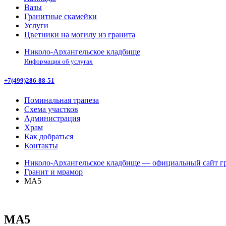
Вазы
Гранитные скамейки
Услуги
Цветники на могилу из гранита
Николо-Архангельское кладбище
Информация об услугах
+7(499)286-88-51
Поминальная трапеза
Схема участков
Администрация
Храм
Как добраться
Контакты
Николо-Архангельское кладбище — официальный сайт гр
Гранит и мрамор
МА5
МА5