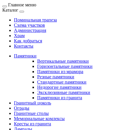
Главное меню
Каталог
Поминальная трапеза
Схема участков
Администрация
Храм
Как добраться
Контакты
Памятники
Вертикальные памятники
Горизонтальные памятники
Памятники из мрамора
Резные памятники
Стандартные памятники
Недорогие памятники
Эксклюзивные памятники
Памятники из гранита
Гранитный цоколь
Ограды
Гранитные столы
Мемориальные комлексы
Кресты из гранита
Лампады